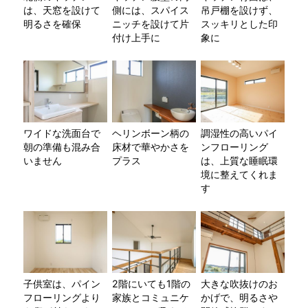
は、天窓を設けて
側には、スパイス
吊戸棚を設けず、
明るさを確保
ニッチを設けて片
スッキリとした印
付け上手に
象に
ワイドな洗面台で
ヘリンボーン柄の
調湿性の高いパイ
朝の準備も混み合
床材で華やかさを
ンフローリング
いません
プラス
は、上質な睡眠環
境に整えてくれま
す
子供室は、パイン
2階にいても1階の
大きな吹抜けのお
フローリングより
家族とコミュニケ
かげで、明るさや