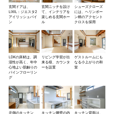
玄関ドアは、
玄関ニッチを設け
シューズクローズ
LIXIL：ジエスタ2
て、インテリアを
には、ヘリンボー
アイリッシュパイ
楽しめる玄関ホー
ン柄のアクセント
ン
ル
クロスを採用
LDKの床材は、調
リビング学習が出
ゲストルームにも
湿性が高く、年中
来る様、カウンタ
なる小上がりの和
心地よい肌触りの
ーを設置
室
パインフローリン
グ
北側のキッチン
キッチン腰壁の内
キッチン背面は、