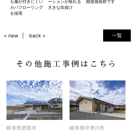
も傷が付きにくい
ーションが取れる
開放感抜群です
カバフローリング
大きな吹抜け
を採用
一覧
< new
back >
その他施工事例はこちら
岐阜県恵那市
岐阜県中津川市