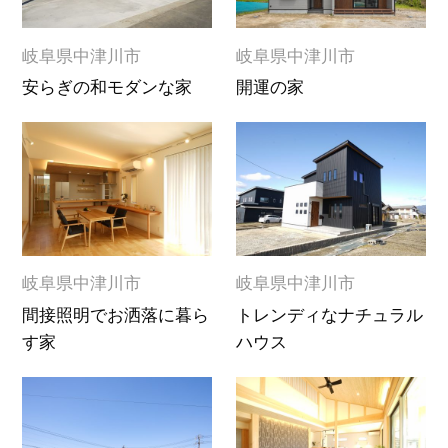
岐阜県中津川市
岐阜県中津川市
安らぎの和モダンな家
開運の家
岐阜県中津川市
岐阜県中津川市
間接照明でお洒落に暮ら
トレンディなナチュラル
す家
ハウス