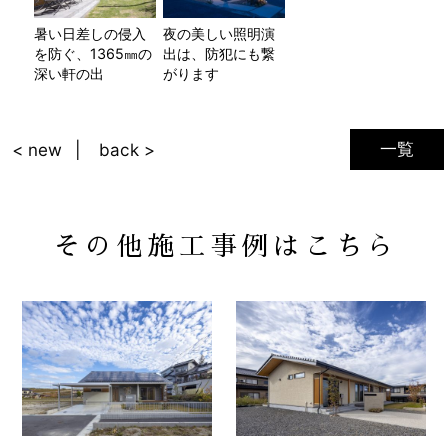
暑い日差しの侵入
夜の美しい照明演
を防ぐ、1365㎜の
出は、防犯にも繋
深い軒の出
がります
一覧
< new
back >
その他施工事例はこちら