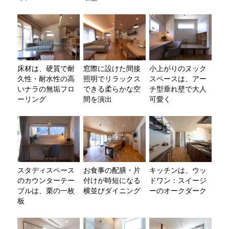
床材は、硬質で耐
窓際に設けた間接
小上がりのヌック
久性・耐水性の高
照明でリラックス
スペースは、アー
いナラの無垢フロ
できる柔らかな空
チ型垂れ壁で大人
ーリング
間を演出
可愛く
スタディスペース
お食事の配膳・片
キッチンは、ウッ
のカウンターテー
付けが時短になる
ドワン：スイージ
ブルは、栗の一枚
横並びダイニング
ーのオークダーク
板