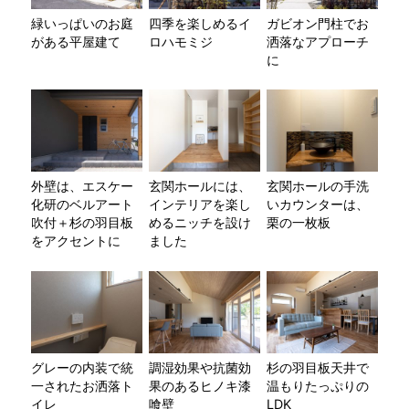
緑いっぱいのお庭
四季を楽しめるイ
ガビオン門柱でお
がある平屋建て
ロハモミジ
洒落なアプローチ
に
外壁は、エスケー
玄関ホールには、
玄関ホールの手洗
化研のベルアート
インテリアを楽し
いカウンターは、
吹付＋杉の羽目板
めるニッチを設け
栗の一枚板
をアクセントに
ました
グレーの内装で統
調湿効果や抗菌効
杉の羽目板天井で
一されたお洒落ト
果のあるヒノキ漆
温もりたっぷりの
イレ
喰壁
LDK