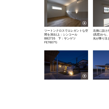
ツートンクロスでエレガントな空
北側に設け
間を演出(上：シンコール
(高窓)から
BB2735 下：サンゲツ
光が降り注
FE76071)