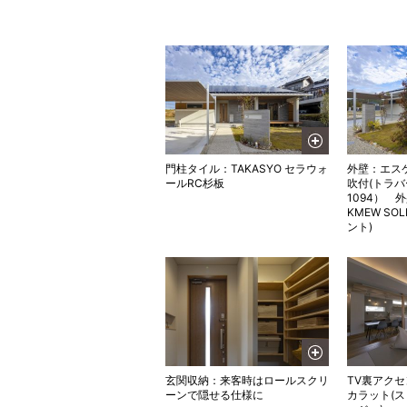
門柱タイル：TAKASYO セラウォ
外壁：エス
ールRC杉板
吹付(トラバ
1094） 
KMEW SOL
ント)
玄関収納：来客時はロールスクリ
TV裏アク
ーンで隠せる仕様に
カラット(