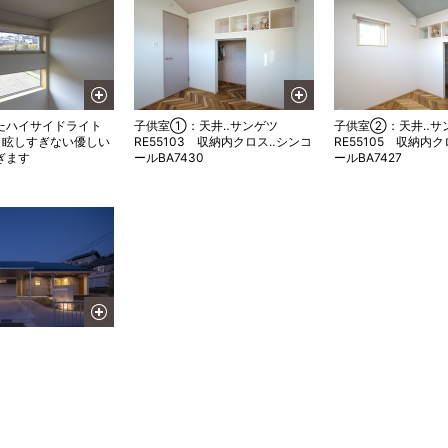
たハイサイドライト
子供室①：天井‥サンゲツ
子供室②：天井‥サ
、眩しすぎない優しい
RE55103 収納内クロス‥シンコ
RE55105 収納内
ぎます
ールBA7430
ールBA7427