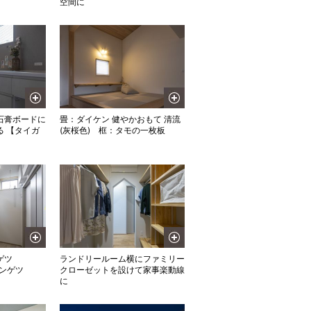
空間に
石膏ボードに
畳：ダイケン 健やかおもて 清流
 【タイガ
(灰桜色) 框：タモの一枚板
ゲツ
ランドリールーム横にファミリー
サンゲツ
クローゼットを設けて家事楽動線
に