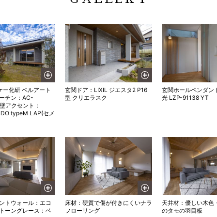
ケー化研 ベルアート
玄関ドア：LIXIL ジエスタ2 P16
玄関ホールペンダン
ーチン：AC-
型 クリエラスク
光 LZP-91138 YT
外壁アクセント：
IDO typeM LAP(セメ
セントウォール：エコ
床材：硬質で傷が付きにくいナラ
天井材：優しい木色
ストーングレース：ベ
フローリング
のタモの羽目板