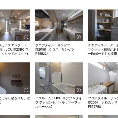
タカラスタンダード
フロアタイル：サンゲツ
スタディスペース：
：JCU1023BC ワ
IS2058 クロス：サンゲツ
マグネット機能がある
：ソリッドホワイト)
RE55224
ーFeボード】を採用
にふかし壁を作り、収
バスルーム：LIXIL リデア Mタイ
フロアタイル：サン
に
プ(アクセントパネル：マーフィ
IS2057 クロス：
ルベージュ)
FE76758