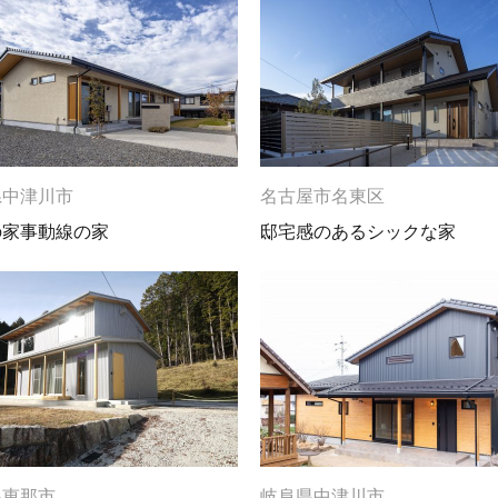
県中津川市
名古屋市名東区
の家事動線の家
邸宅感のあるシックな家
県恵那市
岐阜県中津川市