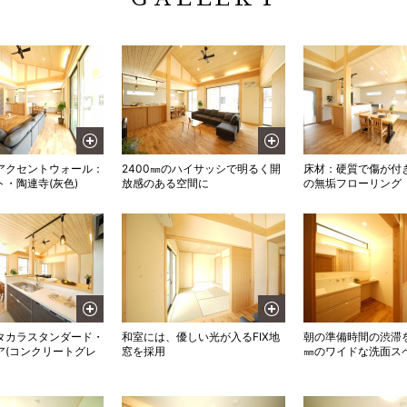
アクセントウォール：
2400㎜のハイサッシで明るく開
床材：硬質で傷が付
・陶連寺(灰色)
放感のある空間に
の無垢フローリング
タカラスタンダード・
和室には、優しい光が入るFIX地
朝の準備時間の渋滞を
ア(コンクリートグレ
窓を採用
㎜のワイドな洗面ス