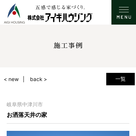
施工事例
一覧
< new
back >
岐阜県中津川市
お洒落天井の家