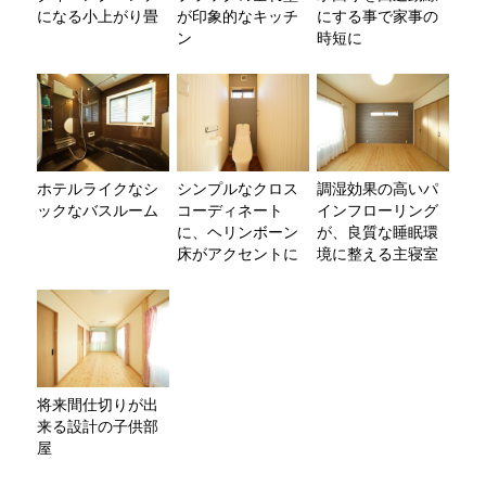
になる小上がり畳
が印象的なキッチ
にする事で家事の
ン
時短に
ホテルライクなシ
シンプルなクロス
調湿効果の高いパ
ックなバスルーム
コーディネート
インフローリング
に、ヘリンボーン
が、良質な睡眠環
床がアクセントに
境に整える主寝室
将来間仕切りが出
来る設計の子供部
屋