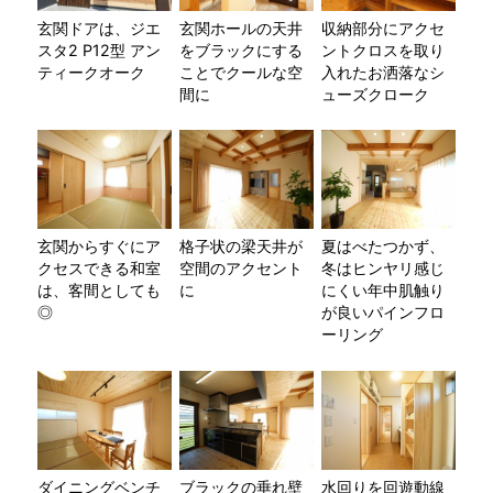
玄関ドアは、ジエ
玄関ホールの天井
収納部分にアクセ
スタ2 P12型 アン
をブラックにする
ントクロスを取り
ティークオーク
ことでクールな空
入れたお洒落なシ
間に
ューズクローク
玄関からすぐにア
格子状の梁天井が
夏はべたつかず、
クセスできる和室
空間のアクセント
冬はヒンヤリ感じ
は、客間としても
に
にくい年中肌触り
◎
が良いパインフロ
ーリング
ダイニングベンチ
ブラックの垂れ壁
水回りを回遊動線