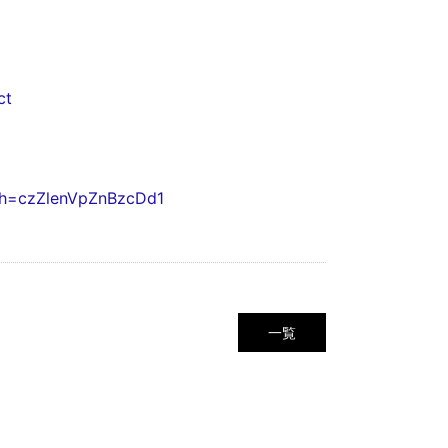
ct
gsh=czZlenVpZnBzcDd1
一覧