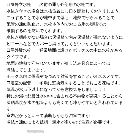
□屋外立水栓 名前の通り外部用の水栓です。
水抜き付きの場合は水抜位置にし口を開栓しておきましょう。
こうすることで水が地中まで落ち、地熱で守られることで
配管の凍結防止と、水栓本体内でおこる氷の膨張での
破損するのを防いでくれます。
水抜き機能がない場合は保温材で包み保温材が濡れないように
ビニールなどでカバーし縛っておくといいかと思います。
□屋外散水栓 通常地面に設けたボックスの中に水栓がある
タイプです。
地面の地熱で守られていますが冷え込み具合によっては
凍結してしまいます。
ボックス内に保温材をつめて対策をすることがオススメです。
□浴室の配管 冬場に窓換気をすることでおこる凍結です。
気温が氷点下以上になってから窓換気をしましょう！
特にお湯の配管は水の中に含まれる不純物が蒸発することから
凍結温度が水の配管よりも高くても凍りやすいと言われていま
す。
室内だからといって油断しがちな浴室ですが
凍結と凍結による破損、漏水が多いので注意が必要です。