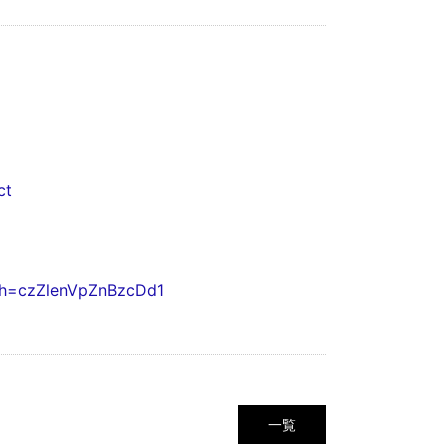
ct
gsh=czZlenVpZnBzcDd1
一覧