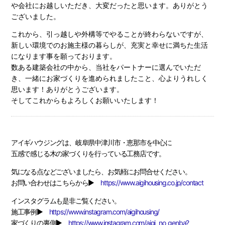
や会社にお越しいただき、大変だったと思います。ありがとう
ございました。
これから、引っ越しや外構等でやることが終わらないですが、
新しい環境でのお施主様の暮らしが、充実と幸せに満ちた生活
になります事を願っております。
数ある建築会社の中から、当社をパートナーに選んでいただ
き、一緒にお家づくりを進められましたこと、心よりうれしく
思います！ありがとうございます。
そしてこれからもよろしくお願いいたします！
アイギハウジングは、岐阜県中津川市・恵那市を中心に
五感で感じる木の家づくりを行っている工務店です。
気になる点などございましたら、お気軽にお問合せください。
お問い合わせはこちらから▶
https://www.aigihousing.co.jp/contact
インスタグラムも是非ご覧ください。
施工事例▶
https://www.instagram.com/aigihousing/
家づくりの裏側▶
https://www.instagram.com/aigi_no_genba?