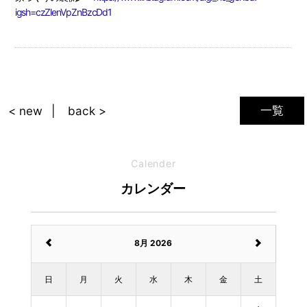
igsh=czZlenVpZnBzcDd1
一覧
< new
back >
Calender
カレンダー
8月 2026
日
月
火
水
木
金
土