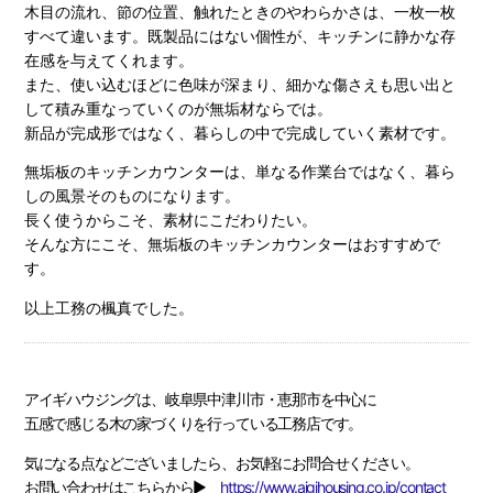
木目の流れ、節の位置、触れたときのやわらかさは、一枚一枚
すべて違います。既製品にはない個性が、キッチンに静かな存
在感を与えてくれます。
また、使い込むほどに色味が深まり、細かな傷さえも思い出と
して積み重なっていくのが無垢材ならでは。
新品が完成形ではなく、暮らしの中で完成していく素材です。
無垢板のキッチンカウンターは、単なる作業台ではなく、暮ら
しの風景そのものになります。
長く使うからこそ、素材にこだわりたい。
そんな方にこそ、無垢板のキッチンカウンターはおすすめで
す。
以上工務の楓真でした。
アイギハウジングは、岐阜県中津川市・恵那市を中心に
五感で感じる木の家づくりを行っている工務店です。
気になる点などございましたら、お気軽にお問合せください。
お問い合わせはこちらから▶
https://www.aigihousing.co.jp/contact