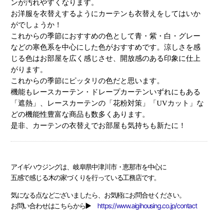
ンが汚れやすくなります。
お洋服を衣替えするようにカーテンも衣替えをしてはいか
がでしょうか！
これからの季節におすすめの色として青・紫・白・グレー
などの寒色系を中心にした色がおすすめです。涼しさを感
じる色はお部屋を広く感じさせ、開放感のある印象に仕上
がります。
これからの季節にピッタリの色だと思います。
機能もレースカーテン・ドレープカーテンいずれにもある
「遮熱」、レースカーテンの「花粉対策」「UVカット」な
どの機能性豊富な商品も数多くあります。
是非、カーテンの衣替えでお部屋も気持ちも新たに！
アイギハウジングは、岐阜県中津川市・恵那市を中心に
五感で感じる木の家づくりを行っている工務店です。
気になる点などございましたら、お気軽にお問合せください。
お問い合わせはこちらから▶
https://www.aigihousing.co.jp/contact