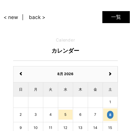
一覧
< new
back >
Calender
カレンダー
8月 2026
日
月
火
水
木
金
土
1
2
3
4
5
6
7
8
9
10
11
12
13
14
15