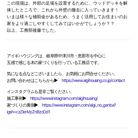
この現場は、外部の足場を設置するために、ウッドデッキを解
体したところで、これから外壁の撤去に入っていきます！
いまは様々な補助金があるため、うまく活用してお住まいのお
家をより過ごしやすくしてみてはいかがでしょうか？？
以上、工務部後藤でした。
アイギハウジングは、岐阜県中津川市・恵那市を中心に
五感で感じる木の家づくりを行っている工務店です。
気になる点などございましたら、お気軽にお問合せください。
お問い合わせはこちらから▶
https://www.aigihousing.co.jp/contact
インスタグラムも是非ご覧ください。
施工事例▶
https://www.instagram.com/aigihousing/
家づくりの裏側▶
https://www.instagram.com/aigi_no_genba?
igsh=czZlenVpZnBzcDd1