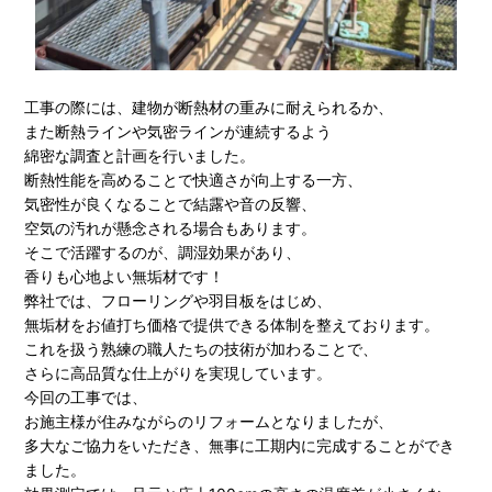
工事の際には、建物が断熱材の重みに耐えられるか、
また断熱ラインや気密ラインが連続するよう
綿密な調査と計画を行いました。
断熱性能を高めることで快適さが向上する一方、
気密性が良くなることで結露や音の反響、
空気の汚れが懸念される場合もあります。
そこで活躍するのが、調湿効果があり、
香りも心地よい無垢材です！
弊社では、フローリングや羽目板をはじめ、
無垢材をお値打ち価格で提供できる体制を整えております。
これを扱う熟練の職人たちの技術が加わることで、
さらに高品質な仕上がりを実現しています。
今回の工事では、
お施主様が住みながらのリフォームとなりましたが、
多大なご協力をいただき、無事に工期内に完成することができ
ました。