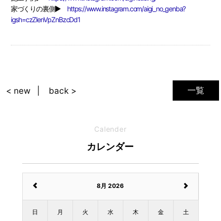
家づくりの裏側▶
https://www.instagram.com/aigi_no_genba?
igsh=czZlenVpZnBzcDd1
一覧
< new
back >
Calender
カレンダー
8月 2026
日
月
火
水
木
金
土