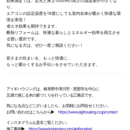
効果測定では、足元と床上100cmの高さの温度差が小さくな
り、
エアコンの設定温度を19度にしても室内全体が暖かく快適な環
境を実現！
省エネ効果も期待できます。
断熱リフォームは、快適な暮らしとエネルギー効率を両立させ
る賢い選択です。
気になる方は、ぜひ一度ご相談ください！
皆さまの住まいを、もっと快適に、
もっと暖かくするお手伝いをさせていただきます。
アイギハウジングは、岐阜県中津川市・恵那市を中心に
五感で感じる木の家づくりを行っている工務店です。
気になる点などございましたら、お気軽にお問合せください。
お問い合わせはこちらから▶
https://www.aigihousing.co.jp/contact
インスタグラムも是非ご覧ください。
施工事例▶
https://www.instagram.com/aigihousing/