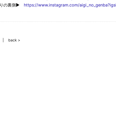
くりの裏側▶
https://www.instagram.com/aigi_no_genba?i
back >