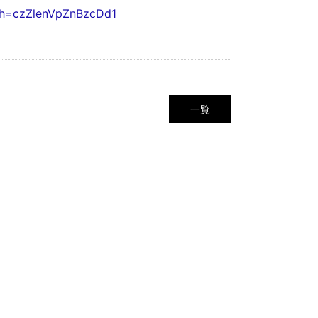
gsh=czZlenVpZnBzcDd1
一覧