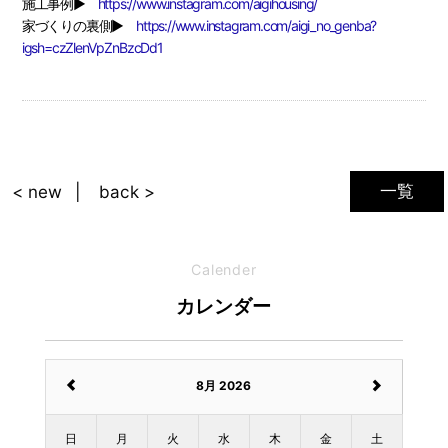
施工事例▶
https://www.instagram.com/aigihousing/
家づくりの裏側▶
https://www.instagram.com/aigi_no_genba?
igsh=czZlenVpZnBzcDd1
一覧
< new
back >
Calender
カレンダー
8月 2026
日
月
火
水
木
金
土