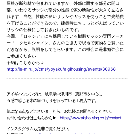
屋根が断熱材で包まれていますが、外部に面する部分の開口
部、いわゆるサッシの部分の性能で家の断熱性が大きく左右さ
れます。当然、性能の良いサッシやガラスを使うことで光熱費
を下げることができるので、建築時にちょっとがんばっていい
サッシの仕様にしておきたいものです。
今回、「ロッジア」にも採用している樹脂サッシの専門メーカ
ー「エクセルシャノン」さんのご協力で現地で実物をご覧いた
だきながら、説明をしてもらいます。この機会に是非勉強会に
ご参加ください！
予約はこちらから↓
http://ie-miru.jp/cms/yoyaku/aigihousing/events/30968
アイギハウジングは、岐阜県中津川市・恵那市を中心に
五感で感じる木の家づくりを行っている工務店です。
気になる点などございましたら、お気軽にお問合せください。
お問い合わせはこちらから▶
https://www.aigihousing.co.jp/contact
インスタグラムも是非ご覧ください。