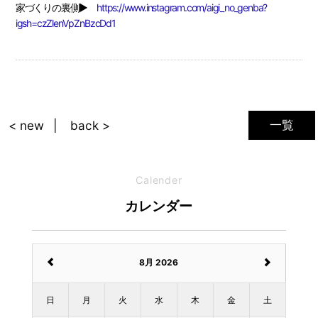
家づくりの裏側▶
https://www.instagram.com/aigi_no_genba?
igsh=czZlenVpZnBzcDd1
一覧
< new
back >
Calender
カレンダー
8月 2026
日
月
火
水
木
金
土