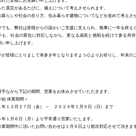
われた皆様にお見舞い申し上げます。
った震災があるたびに、備えについて考えさせられます。
の暮らしや社会の在り方、住み暮らす建物についてなどを改めて考えさ
中でも、弊社は皆様からの温かいご支援に支えられ、無事に一年を終え
年も、社会の変化に対応しながら、更なる成長と挑戦を続けて参る所存
願い申し上げます。
年が皆様にとりまして幸多き年となりますよう心よりお祈りし、年末の
勝手ながら下記の期間、営業をお休みさせていただきます。
年始 休業期間＞
４年１２月２７日（金） ～ ２０２５年１月５日（日）まで
５年１月６日（月）より平常通り営業いたします。
休業期間中に頂いたお問い合わせは１月６日より順次対応させて頂きま