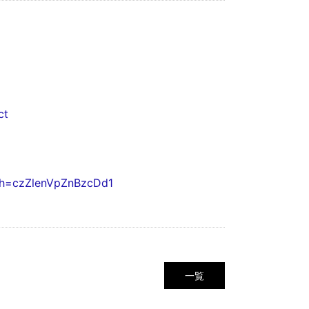
ct
gsh=czZlenVpZnBzcDd1
一覧