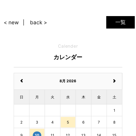
一覧
< new
back >
Calender
カレンダー
8月 2026
日
月
火
水
木
金
土
1
2
3
4
5
6
7
8
9
11
12
13
14
15
10