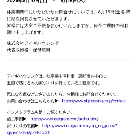
2024年8月10日(土) ～ 8月15日(木)
休業期間中にいただいたお問合せについては、8月16日(金)以降
に順次回答させていただきます。
皆様には大変ご不便をおかけいたしますが、何卒ご理解の程お
願い申し上げます。
株式会社アイギハウジング
代表取締役 保母龍興
アイギハウジングは、岐阜県中津川市・恵那市を中心に
五感で感じる木の家づくりを行っている工務店です。
気になる点などございましたら、お気軽にお問合せください。
お問い合わせはこちらから▶
https://www.aigihousing.co.jp/contact
インスタグラムも是非ご覧ください。
施工事例▶
https://www.instagram.com/aigihousing/
家づくりの裏側▶
https://www.instagram.com/aigi_no_genba?
igsh=czZlenVpZnBzcDd1