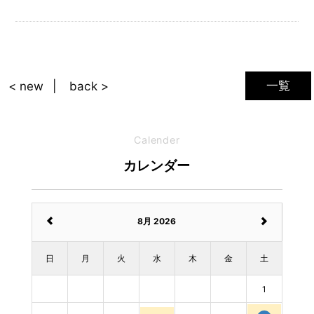
一覧
< new
back >
Calender
カレンダー
8月 2026
日
月
火
水
木
金
土
1