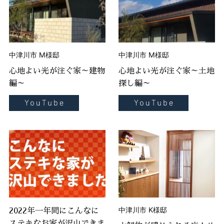
中津川市 M様邸
中津川市 M様邸
心地よい光が注ぐ家～建物
心地よい光が注ぐ家～土地
編～
探し編～
中津川市 K様邸
2022年一年間にこんなに
ステキなお家が沢山できま