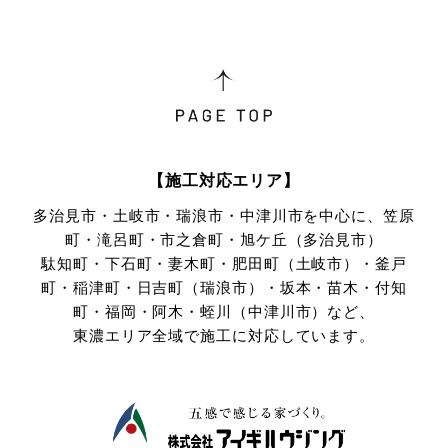
用日時，ご利用の方法，ご利用環境，郵便番号や性別，職
業，年齢，ユーザーのIPアドレス，クッキー情報，位置情
報，端末の個体識別情報などを指します。
第２条（プライバシー情報の収集方法）
当社は，ユーザーが利用登録をする際に氏名，生年月日，住
所，電話番号，メールアドレス，銀行口座番号，クレジット
【施工対応エリア】
カード番号，運転免許証番号などの個人情報をお尋ねするこ
多治見市・土岐市・瑞浪市・中津川市を中心に、笠原
とがあります。また，ユーザーと提携先などとの間でなされ
町・滝呂町・市之倉町・旭ケ丘（多治見市）
たユーザーの個人情報を含む取引記録や，決済に関する情報
駄知町・下石町・妻木町・肥田町（土岐市）・釜戸
を当社の提携先（情報提供元，広告主，広告配信先などを含
みます。以下，｢提携先｣といいます。）などから収集するこ
町・稲津町・日吉町（瑞浪市）・坂本・苗木・付知
とがあります。
町・
福岡・阿木・蛭川（中津川市）など、
当社は，ユーザーについて，利用したサービスやソフトウエ
東濃エリア全域で施工に対応しています。
ア，購入した商品，閲覧したページや広告の履歴，検索した
検索キーワード，利用日時，利用方法，利用環境（携帯端末
を通じてご利用の場合の当該端末の通信状態，利用に際して
の各種設定情報なども含みます），IPアドレス，クッキー情
報，位置情報，端末の個体識別情報などの履歴情報および特