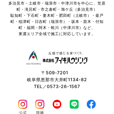
多治見市・土岐市・瑞浪市・中津川市を中心に、笠原
とがあります。また，ユーザーと提携先などとの間でなされ
町・滝呂町・市之倉町・旭ケ丘（多治見市）
たユーザーの個人情報を含む取引記録や，決済に関する情報
駄知町・下石町・妻木町・肥田町（土岐市）・釜戸
を当社の提携先（情報提供元，広告主，広告配信先などを含
みます。以下，｢提携先｣といいます。）などから収集するこ
町・稲津町・日吉町（瑞浪市）・坂本・苗木・付知
とがあります。
町・
福岡・阿木・蛭川（中津川市）など、
当社は，ユーザーについて，利用したサービスやソフトウエ
東濃エリア全域で施工に対応しています。
ア，購入した商品，閲覧したページや広告の履歴，検索した
検索キーワード，利用日時，利用方法，利用環境（携帯端末
を通じてご利用の場合の当該端末の通信状態，利用に際して
の各種設定情報なども含みます），IPアドレス，クッキー情
報，位置情報，端末の個体識別情報などの履歴情報および特
性情報を，ユーザーが当社や提携先のサービスを利用しまた
はページを閲覧する際に収集します。
〒509-7201
岐阜県恵那市大井町1134-82
第３条（個人情報を収集・利用する目的）
TEL／0573-26-1567
当社が個人情報を収集・利用する目的は，以下のとおりで
す。
（1）ユーザーに自分の登録情報の閲覧や修正，利用状況の
閲覧を行っていただくために，氏名，住所，連絡先，支払方