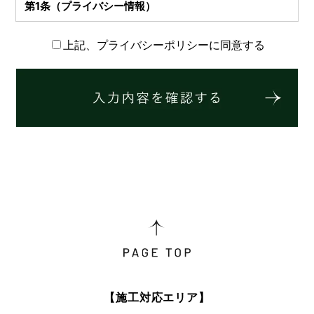
第1条（プライバシー情報）
プライバシー情報のうち「個人情報」とは，個人情報保護法
上記、プライバシーポリシーに同意する
にいう「個人情報」を指すものとし，生存する個人に関する
情報であって，当該情報に含まれる氏名，生年月日，住所，
電話番号，連絡先その他の記述等により特定の個人を識別で
きる情報を指します。
プライバシー情報のうち「履歴情報および特性情報」とは，
上記に定める「個人情報」以外のものをいい，ご利用いただ
いたサービスやご購入いただいた商品，ご覧になったページ
や広告の履歴，ユーザーが検索された検索キーワード，ご利
用日時，ご利用の方法，ご利用環境，郵便番号や性別，職
業，年齢，ユーザーのIPアドレス，クッキー情報，位置情
報，端末の個体識別情報などを指します。
第２条（プライバシー情報の収集方法）
当社は，ユーザーが利用登録をする際に氏名，生年月日，住
所，電話番号，メールアドレス，銀行口座番号，クレジット
【施工対応エリア】
カード番号，運転免許証番号などの個人情報をお尋ねするこ