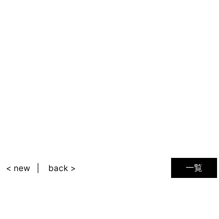
一覧
< new
back >