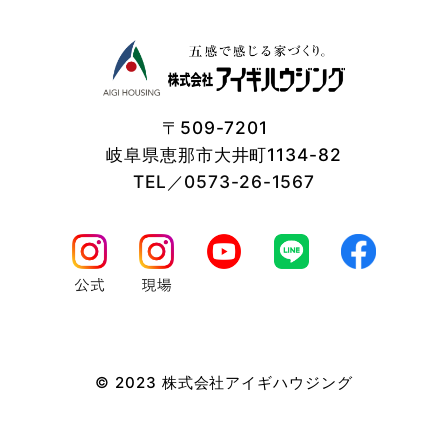
検索キーワード，利用日時，利用方法，利用環境（携帯端末
を通じてご利用の場合の当該端末の通信状態，利用に際して
の各種設定情報なども含みます），IPアドレス，クッキー情
報，位置情報，端末の個体識別情報などの履歴情報および特
性情報を，ユーザーが当社や提携先のサービスを利用しまた
はページを閲覧する際に収集します。
〒509-7201
岐阜県恵那市大井町1134-82
第３条（個人情報を収集・利用する目的）
TEL／0573-26-1567
当社が個人情報を収集・利用する目的は，以下のとおりで
す。
（1）ユーザーに自分の登録情報の閲覧や修正，利用状況の
閲覧を行っていただくために，氏名，住所，連絡先，支払方
法などの登録情報，利用されたサービスや購入された商品，
およびそれらの代金などに関する情報を表示する目的
（2）ユーザーにお知らせや連絡をするためにメールアドレ
スを利用する場合やユーザーに商品を送付したり必要に応じ
© 2023 株式会社アイギハウジング
て連絡したりするため，氏名や住所などの連絡先情報を利用
する目的
（3）ユーザーの本人確認を行うために，氏名，生年月日，