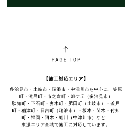
プライバシー情報のうち「履歴情報および特性情報」とは，
上記に定める「個人情報」以外のものをいい，ご利用いただ
いたサービスやご購入いただいた商品，ご覧になったページ
や広告の履歴，ユーザーが検索された検索キーワード，ご利
用日時，ご利用の方法，ご利用環境，郵便番号や性別，職
業，年齢，ユーザーのIPアドレス，クッキー情報，位置情
報，端末の個体識別情報などを指します。
第２条（プライバシー情報の収集方法）
当社は，ユーザーが利用登録をする際に氏名，生年月日，住
所，電話番号，メールアドレス，銀行口座番号，クレジット
【施工対応エリア】
カード番号，運転免許証番号などの個人情報をお尋ねするこ
多治見市・土岐市・瑞浪市・中津川市を中心に、笠原
とがあります。また，ユーザーと提携先などとの間でなされ
町・滝呂町・市之倉町・旭ケ丘（多治見市）
たユーザーの個人情報を含む取引記録や，決済に関する情報
駄知町・下石町・妻木町・肥田町（土岐市）・釜戸
を当社の提携先（情報提供元，広告主，広告配信先などを含
みます。以下，｢提携先｣といいます。）などから収集するこ
町・稲津町・日吉町（瑞浪市）・坂本・苗木・付知
とがあります。
町・
福岡・阿木・蛭川（中津川市）など、
当社は，ユーザーについて，利用したサービスやソフトウエ
東濃エリア全域で施工に対応しています。
ア，購入した商品，閲覧したページや広告の履歴，検索した