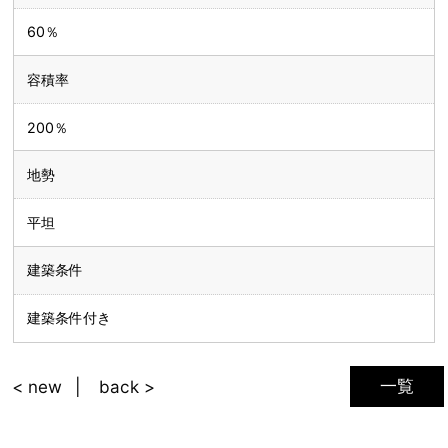
60％
容積率
200％
地勢
平坦
建築条件
建築条件付き
一覧
< new
back >