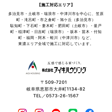
所，電話番号，メールアドレス，銀行口座番号，クレジット
【施工対応エリア】
カード番号，運転免許証番号などの個人情報をお尋ねするこ
多治見市・土岐市・瑞浪市・中津川市を中心に、笠原
とがあります。また，ユーザーと提携先などとの間でなされ
町・滝呂町・市之倉町・旭ケ丘（多治見市）
たユーザーの個人情報を含む取引記録や，決済に関する情報
駄知町・下石町・妻木町・肥田町（土岐市）・釜戸
を当社の提携先（情報提供元，広告主，広告配信先などを含
みます。以下，｢提携先｣といいます。）などから収集するこ
町・稲津町・日吉町（瑞浪市）・坂本・苗木・付知
とがあります。
町・
福岡・阿木・蛭川（中津川市）など、
当社は，ユーザーについて，利用したサービスやソフトウエ
東濃エリア全域で施工に対応しています。
ア，購入した商品，閲覧したページや広告の履歴，検索した
検索キーワード，利用日時，利用方法，利用環境（携帯端末
を通じてご利用の場合の当該端末の通信状態，利用に際して
の各種設定情報なども含みます），IPアドレス，クッキー情
報，位置情報，端末の個体識別情報などの履歴情報および特
性情報を，ユーザーが当社や提携先のサービスを利用しまた
はページを閲覧する際に収集します。
〒509-7201
岐阜県恵那市大井町1134-82
第３条（個人情報を収集・利用する目的）
TEL／0573-26-1567
当社が個人情報を収集・利用する目的は，以下のとおりで
す。