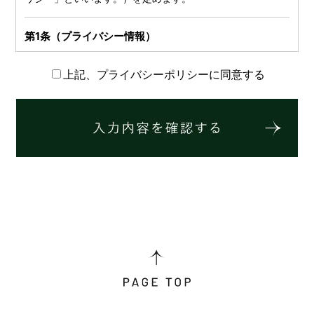
第1条（プライバシー情報）
プライバシー情報のうち「個人情報」とは，個人情報保護法
上記、プライバシーポリシーに同意する
にいう「個人情報」を指すものとし，生存する個人に関する
情報であって，当該情報に含まれる氏名，生年月日，住所，
電話番号，連絡先その他の記述等により特定の個人を識別で
きる情報を指します。
プライバシー情報のうち「履歴情報および特性情報」とは，
上記に定める「個人情報」以外のものをいい，ご利用いただ
いたサービスやご購入いただいた商品，ご覧になったページ
や広告の履歴，ユーザーが検索された検索キーワード，ご利
用日時，ご利用の方法，ご利用環境，郵便番号や性別，職
業，年齢，ユーザーのIPアドレス，クッキー情報，位置情
報，端末の個体識別情報などを指します。
第２条（プライバシー情報の収集方法）
当社は，ユーザーが利用登録をする際に氏名，生年月日，住